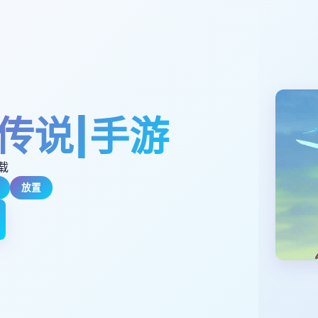
传说|手游
载
放置