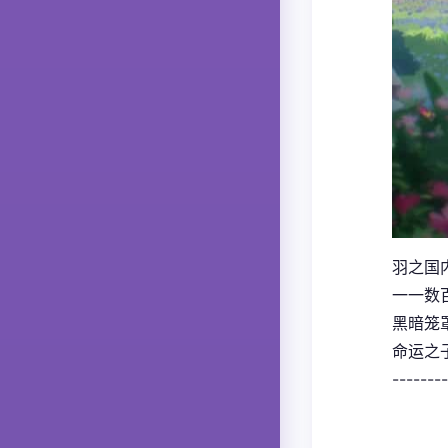
羽之国
一一数
黑暗笼罩
命运之
--------