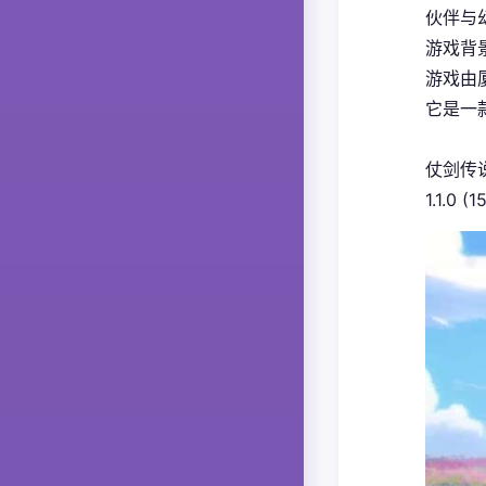
伙伴与
游戏背
游戏由厦
它是一
仗剑传
1.1.0 (