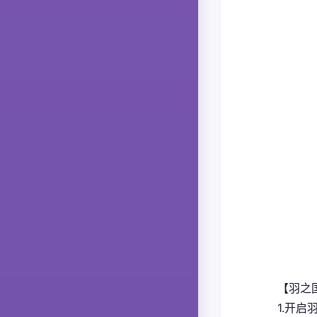
【羽之
1.开启