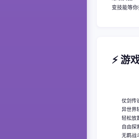
变技能等你
⚡ 游
仗剑传
异世界
轻松放
自由探
无羁战