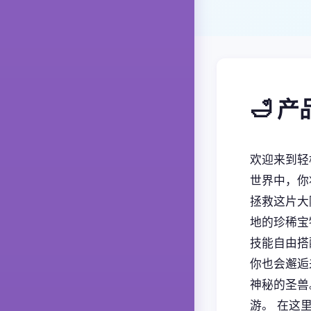
🛁 
欢迎来到轻
世界中，你
拯救这片大
地的珍稀宝
技能自由搭
你也会邂逅
神秘的圣兽
游。 在这