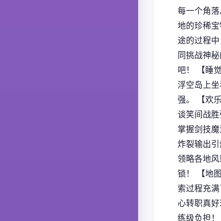
每一个角落
地的珍稀宝
途的过程中
同挑战神秘
吧！ 【睡
浮空岛上坐
强。 【欢
谈笑间战胜
掌握剑技魔
炸裂输出引
领略各地风
锁！ 【地
索过程充满
心转职真好
练级负担！