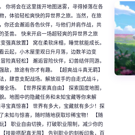
。 你将会在这里拨开地图迷雾，寻得掉落在各
物，体验轻松爽快的异世界之旅。当然，在旅
，你还会邂逅各色伙伴，与他们并肩作战，共
的圣兽。 快来开启一场超轻爽的异世界之旅
觉变强真放置】 窝在柔软床榻，睡觉就能成长。
看云起，小木屋里观日升月落，边数羊边变
乐冒险真轻松】 邂逅冒险伙伴，幻兽结伴同游。
强敌，旅途有你才有趣。 【超爽战斗真无羁】
法，肆意支配战场。解放双手的自走式战斗，
爆全场。 【世界探索真自由】 探索国度地图，
貌。地图中的隐藏任务和未知宝藏等你来解
图寻宝真惊喜】 世界有多大，宝藏就有多少！探
了未知与惊喜，随时随地获取珍稀宝物！ 【随
玩】 职业自由切换，打破职业限制，减少你的
 【技能搭配真无限】 告别职业的刻板印象，百