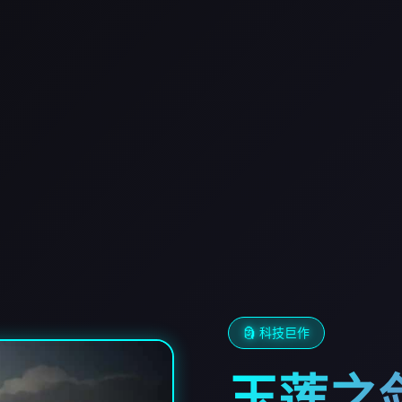
🗿 科技巨作
玉莲之