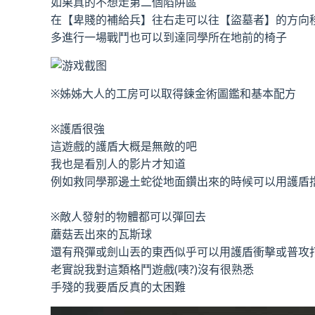
如果真的不想走第二個陷阱區
在【卑賤的補給兵】往右走可以往【盜墓者】的方向
多進行一場戰鬥也可以到達同學所在地前的椅子
※姊姊大人的工房可以取得鍊金術圖鑑和基本配方
※護盾很強
這遊戲的護盾大概是無敵的吧
我也是看別人的影片才知道
例如救同學那邊土蛇從地面鑽出來的時候可以用護盾
※敵人發射的物體都可以彈回去
蘑菇丟出來的瓦斯球
還有飛彈或劍山丟的東西似乎可以用護盾衝擊或普攻
老實說我對這類格鬥遊戲(咦?)沒有很熟悉
手殘的我要盾反真的太困難