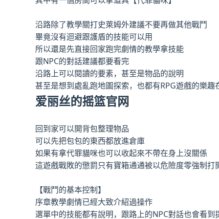
其中有一個房間可以拿道具【代罪貓咪】
沿路除了教學關打史萊姆外建議不要再做其他戰鬥
畢竟沒有迴避跟護盾的技能可以用
所以還是先直接回家跑完劇情的教學拿技能
跟NPC的對話建議都要看完
沿路上可以閱讀的要素，甚至是物品的說明
甚至是想到處亂跑地圖探索，也都有RPG遊戲的樂趣
爱丽丝的摇篮官网
回到家可以開背包整理物品
可以先把包包的東西都放進倉庫
如果有拿代罪貓咪也可以收起來不帶在身上沒關係
這遊戲戰敗的懲罰只有寶箱通通被以危險度零強制打
【戰鬥的基本控制】
序章教學劇情已經大致介紹過操作
選單中的技能都有說明，跟路上的NPC對話也會看到