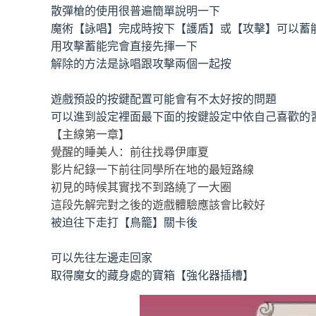
散彈槍的使用很普遍簡單說明一下
魔術【詠唱】完成時按下【護盾】或【攻擊】可以蓄
用攻擊蓄能完會直接先揮一下
解除的方法是詠唱跟攻擊兩個一起按
遊戲預設的按鍵配置可能會有不太好按的問題
可以進到設定裡面最下面的按鍵設定中依自己喜歡的
【主線第一章】
覺醒的睡美人：前往找尋伊庫夏
影片紀錄一下前往同學所在地的最短路線
初見的時候其實找不到路繞了一大圈
這段先解完對之後的遊戲體驗應該會比較好
被迫往下走打【鳥籠】關卡後
可以先往左邊走回家
取得魔女的藏身處的寶箱【強化器插槽】