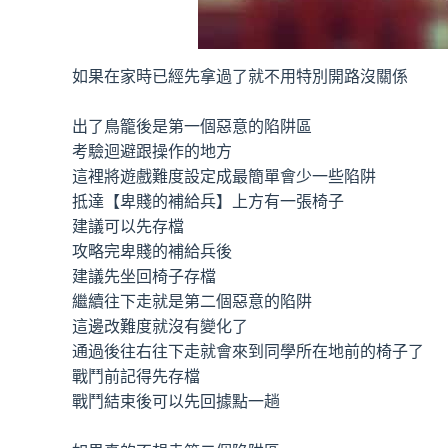
如果在家時已經先拿過了就不用特別開路沒關係
出了鳥籠後是第一個惡意的陷阱區
考驗迴避跟操作的地方
這裡將遊戲難度設定成最簡單會少一些陷阱
抵達【卑賤的補給兵】上方有一張椅子
建議可以先存檔
攻略完卑賤的補給兵後
建議先坐回椅子存檔
繼續往下走就是第二個惡意的陷阱
這邊改難度就沒有變化了
通過後往右往下走就會來到同學所在地前的椅子了
戰鬥前記得先存檔
戰鬥結束後可以先回據點一趟