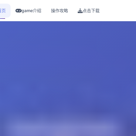
首页
game介绍
操作攻略
点击下载