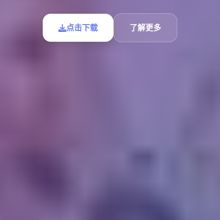
点击下载
了解更多