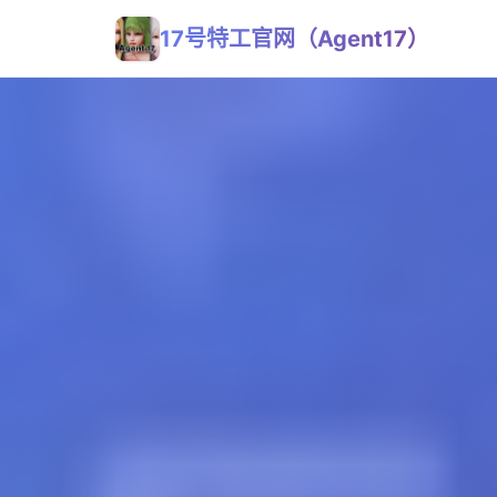
17号特工官网（Agent17）