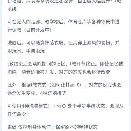
新增语、换装等系统及追加姿势，自由度大幅提升！t教
系统
可在无人的走廊、教学楼后、体育仓库等各种场景中进
行调教（目前开发中）
洗脑后，可以随意掉落衣服、让其穿上漏风的装扮，并
用玩具、手自由玩
t教结束后会清除期间的记忆，t教环节终止。即使记忆被
消除，随着逐渐被开发，对方的态度也会逐渐改变
此外，根据t教方式（如何让其起飞），对方的反应也会
逐渐发生变化，4种洗脑模式
可使用4种洗脑模式！・催○ 处于半梦半醒状态，会服从
任何命令
束缚 仅控制身体动作，保留原本的精神状态