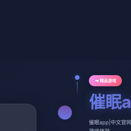
🔫 精品游戏
催眠a
催眠app|中文