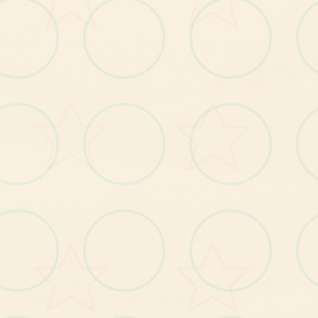
529224
20刀赞助码：