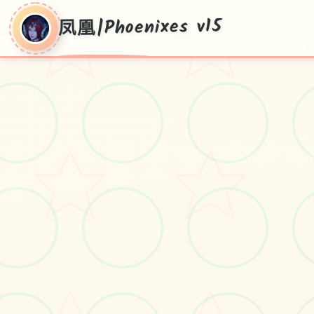
凤凰|Phoenixes v15
凤凰|Phoenixes
v15
pc+安卓+ios，v15流行版导入，官手段
普通话